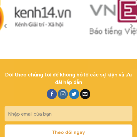
Dõi theo chúng tôi để không bỏ lỡ các sự kiện và ưu
đãi hấp dẫn