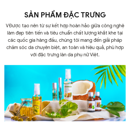
mang đến sự an tâm và tin
được hội mê làm đẹp yêu
tưởng cho chị em, với
thích bởi Dior Forever
SẢN PHẨM ĐẶC TRƯNG
em Kem nền kiềm dầu MAC
Natural Velvet sở hữu công
Studio Fix Fluid foundation
nghệ tiên tiến với công
SPF 15 lần này cũng vậy....
thức đặc biệt, giúp che phủ
VĐược tạo nên từ sự kết hợp hoàn hảo giữa công nghệ
tối ưu và...
làm đẹp tiên tiến và tiêu chuẩn chất lượng khắt khe tại
các quốc gia hàng đầu, chúng tôi mang đến giải pháp
chăm sóc da chuyên biệt, an toàn và hiệu quả, phù hợp
với đặc trưng làn da phụ nữ Việt.