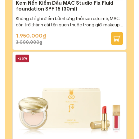
Kem Nền Kiềm Dầu MAC Studio Fix Fluid
foundation SPF 15 (30ml)
Không chỉ ghi điểm bởi những thỏi son cực mê, MAC
còn trở thành cái tên quen thuộc trong giới makeup.
Luôn chỉn chu trong từng sản phẩm, MAC mang đến
Giá
Giá
1.950.000
₫
sự an tâm và tin tưởng cho chị em, với em Kem nền
gốc
hiện
3.000.000
₫
là:
tại
kiềm dầu MAC Studio Fix Fluid foundation SPF 15 lần
3.000.000₫.
là:
này cũng vậy....
1.950.000₫.
-35%