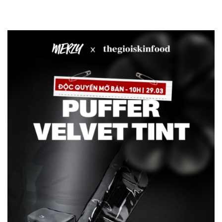
lượng từ chính sản phẩm
lượng từ chính sản phẩm
cho đến chất lượng từ
cho đến chất lượng từ
thiết kế packaging. Phấn
thiết kế packaging. Phấn
Nước Gucci Beauty
Nước Gucci Beauty
Cushion De Beaute
Cushion De Beaute
Foundation sẽ là sản phẩm
Foundation sẽ là sản phẩm
làm cho nàng...
làm cho nàng...