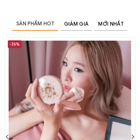
SẢN PHẨM HOT
GIẢM GIÁ
MỚI NHẤT
-35%