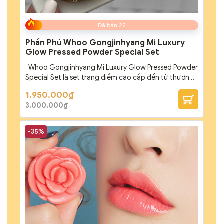
Đã bán 22
Phấn Phủ Whoo Gongjinhyang Mi Luxury
Glow Pressed Powder Special Set
Whoo Gongjinhyang Mi Luxury Glow Pressed Powder
Special Set là set trang điểm cao cấp đến từ thương
hiệu mỹ phẩm hoàng gia Hàn Quốc Whoo. Sự kết hợp
Giá
Giá
1.950.000
₫
giữa phấn phủ mịn nhẹ và son môi sang trọng giúp
gốc
hiện
3.000.000
₫
là:
tại
mang đến lớp nền rạng rỡ, lâu trôi cùng sắc son tinh
3.000.000₫.
là:
tế, cho nàng...
1.950.000₫.
-35%