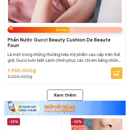
Đã bán 390
Phấn Nước Gucci Beauty Cushion De Beaute
Foun
Là một trong những thương hiệu mỹ phẩm cao cấp trên thế
giới, Gucci luôn biết cách chinh phục các chị em bằng những
sản phẩm chất lượng, chất lượng từ chính sản phẩm cho đến
Giá
Giá
1.950.000
₫
chất lượng từ thiết kế packaging. Phấn Nước Gucci Beauty
gốc
hiện
3.000.000
₫
là:
tại
Cushion De Beaute Foundation sẽ là sản phẩm làm cho
3.000.000₫.
là:
nàng...
1.950.000₫.
Xem thêm
-35%
-35%