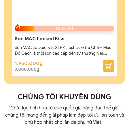
Đã bán 108
Son MAC Locked Kiss
Son MAC Locked Kiss 24HR Lipstick Extra Chili – Màu
Đỏ Gạch là thỏi son cao cấp đến từ thương hiệu
MAC. Sở hữu màu son đỏ gạch cùng chất son siêu lì,
Giá
Giá
1.950.000
₫
mềm mịn khiến ai nấy cũng phải mê mẩn. Son MAC
gốc
hiện
3.000.000
₫
là:
tại
Locked Kiss 24HR Lipstick Extra Chili – Màu Đỏ Gạch
3.000.000₫.
là:
là thỏi son...
1.950.000₫.
CHÚNG TÔI KHUYÊN DÙNG
“Chắt lọc tinh hoa từ các quốc gia hàng đầu thế giới,
chúng tôi mang đến giải pháp làm đẹp tối ưu, an toàn và
phù hợp nhất cho làn da phụ nữ Việt.”