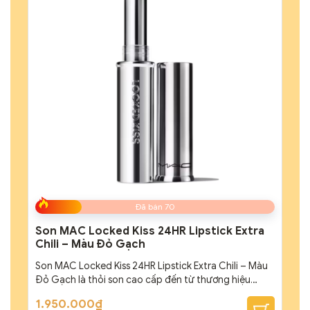
Đã bán 70
Son MAC Locked Kiss 24HR Lipstick Extra
Chili – Màu Đỏ Gạch
Son MAC Locked Kiss 24HR Lipstick Extra Chili – Màu
Đỏ Gạch là thỏi son cao cấp đến từ thương hiệu
MAC. Sở hữu màu son đỏ gạch cùng chất son siêu lì,
Giá
Giá
1.950.000
₫
mềm mịn khiến ai nấy cũng phải mê mẩn. Son MAC